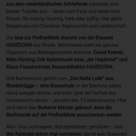
aus dem niederländischen Achterhoek
schenken ihre
besten Tropfen aus – direkt vom Fass und direkt vom
Brauer. Ob malzig, fruchtig, herb oder süffig: Hier gibt’s
Biergenuss mit Charakter, Regionalität und Leidenschaft.
Die
Idee zur ProBierMeile stammt von der Brauerei
HAGEDORN
aus Rhede. Mittlerweile steht ein ganzes
Orgateam aus Bierbegeisterten dahinter:
Ewald Kremer,
Mike Hünting, Dirk Bahrenhorst alias „der Hoptimist“ und
Klaus Passerschröer, Brauereidirektor HAGEDORN.
Dirk Bahrenhorst gehört zum
„Dat Natte Lokk“ aus
Rhedebrügge – eine Brauschule
, in der Bierfans selbst
Hand anlegen dürfen und mehr über die Vielfalt des
Gerstensafts lernen – jenseits des TV-Mainstreams. Hier
wird dann das
Borkener Märzen gebraut, dass die
Bierfreunde auf der ProBierMeile ausschenken werden.
Also: Glas schnappen, durchprobieren, genießen – und
den Kalender schon mal vormerken
, damit kein Bierevent