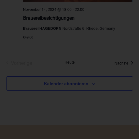
November 14, 2024 @ 18:00
-
22:00
Brauereibesichtigungen
Brauerei HAGEDORN
Nordstraße 6, Rhede, Germany
€49.00
Veranstaltungen
Vorherige
Heute
Veran
Nächste
Kalender abonnieren